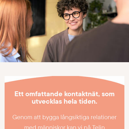
a
r
e
m
e
d
i
n
s
Ett omfattande kontaktnät, som
p
utvecklas hela tiden.
i
r
Genom att bygga långsiktiga relationer
a
med människor kan vi på Telin