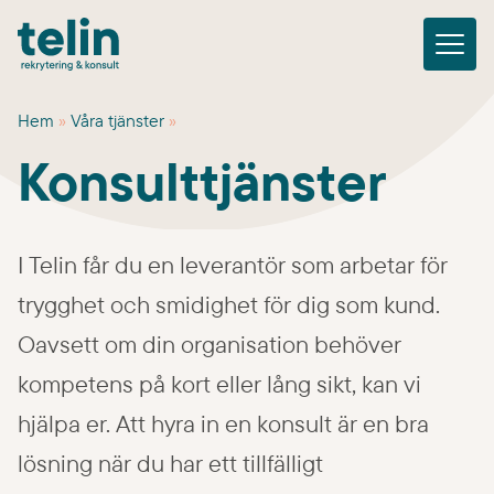
M
e
Hem
»
Våra tjänster
»
Lediga jobb
n
Konsulttjänster
Karriär
y
Våra tjänster
I Telin får du en leverantör som arbetar för
Referenscase
trygghet och smidighet för dig som kund.
Om oss
Oavsett om din organisation behöver
Kontakta oss
kompetens på kort eller lång sikt, kan vi
hjälpa er. Att hyra in en konsult är en bra
Skapa profil
lösning när du har ett tillfälligt