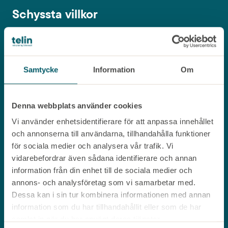
Schyssta villkor
Våra konsulter kontrakteras på
konkurrenskraftiga anställningsvillkor och
Samtycke
Information
Om
vi har sedan flera år tillbaka kollektivavtal
med Teknikföretagen,
Techavtalet
. Hos oss
Denna webbplats använder cookies
får konsulterna alltid månadslön och
Vi använder enhetsidentifierare för att anpassa innehållet
arbetar hos samma kund tills uppdraget är
och annonserna till användarna, tillhandahålla funktioner
för sociala medier och analysera vår trafik. Vi
slut eller ni väljer att anställa. Och det
vidarebefordrar även sådana identifierare och annan
bästa av allt – du har alltid möjlighet att
information från din enhet till de sociala medier och
annons- och analysföretag som vi samarbetar med.
erbjuda vår konsult anställning hos er efter
Dessa kan i sin tur kombinera informationen med annan
6 månaders inhyrning,
utan någon
information som du har tillhandahållit eller som de har
samlat in när du har använt deras tjänster.
kostnad
.