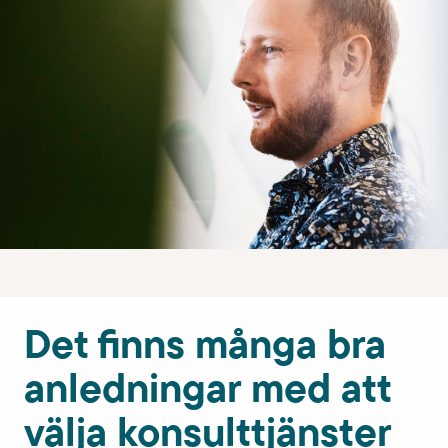
r
e
m
e
d
i
n
s
p
Det finns många bra
i
anledningar med att
r
a
välja konsulttjänster