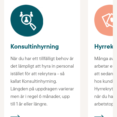
Konsultinhyrning
Hyrrekr
När du har ett tillfälligt behov är
Många av v
det lämpligt att hyra in personal
arbetar en 
istället för att rekrytera - så
att sedan g
kallat Konsultinhyrning.
hos kunden 
Längden på uppdragen varierar
Hyrrekryter
men är i regel 6 månader, upp
när du har 
till 1 år eller längre.
arbetstopp