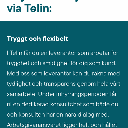
t
via Telin:
i
o
n
Tryggt och flexibelt
s
b
I Telin får du en leverantör som arbetar för
i
trygghet och smidighet för dig som kund.
l
Med oss som leverantör kan du räkna med
d
tydlighet och transparens genom hela vårt
e
samarbete. Under inhyrningsperioden får
r
ni en dedikerad konsultchef som både du
och konsulten har en nära dialog med.
Arbetsgivaransvaret ligger helt och hållet