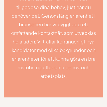
t
tillgodose dina behov, just när du
i
behöver det. Genom lång erfarenhet i
o
branschen har vi byggt upp ett
n
omfattande kontaktnät, som utvecklas
s
hela tiden. Vi träffar kontinuerligt nya
b
kandidater med olika bakgrunder och
i
erfarenheter för att kunna göra en bra
l
matchning efter dina behov och
d
arbetsplats.
e
r