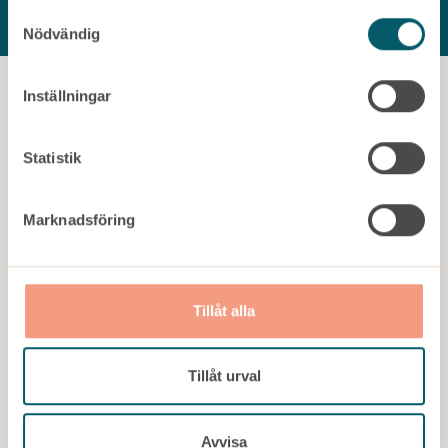
S
Nödvändig
a
m
t
Inställningar
y
c
k
Statistik
e
s
Marknadsföring
v
a
l
Tillåt alla
Tillåt urval
Avvisa