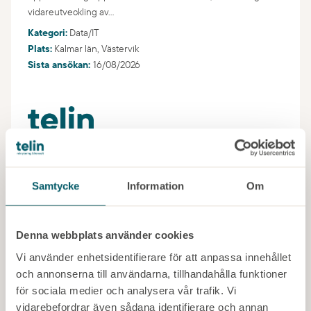
vidareutveckling av...
Kategori:
Data/IT
Plats:
Kalmar län,
Västervik
Sista ansökan:
16/08/2026
Är du en erfaren HR-konsult som trivs
i en operativ roll?
Samtycke
Information
Om
Om tjänsten Vi söker nu en trygg och självgående Interim
HR-konsult för ett spännande uppdrag inom kommunal
Denna webbplats använder cookies
verksamhet. Uppdraget passar dig som snabbt kan sätta dig in
i nya verksamheter och som har gedigen erfarenhet...
Vi använder enhetsidentifierare för att anpassa innehållet
och annonserna till användarna, tillhandahålla funktioner
Kategori:
HR
för sociala medier och analysera vår trafik. Vi
Plats:
Kalmar län,
Hultsfred
Sista ansökan:
12/08/2026
vidarebefordrar även sådana identifierare och annan