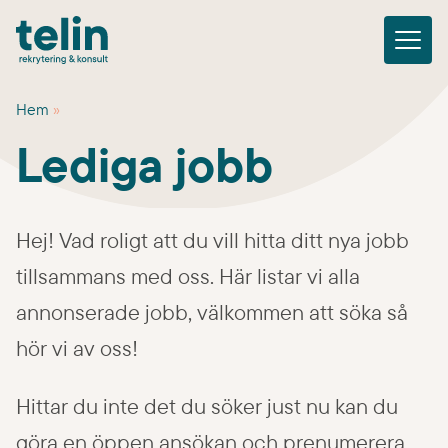
M
e
Hem
»
Lediga jobb
n
Lediga jobb
Karriär
y
Våra tjänster
Hej! Vad roligt att du vill hitta ditt nya jobb
Referenscase
tillsammans med oss. Här listar vi alla
Om oss
annonserade jobb, välkommen att söka så
Kontakta oss
hör vi av oss!
Hittar du inte det du söker just nu kan du
Skapa profil
göra en öppen ansökan och prenumerera