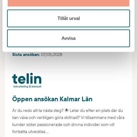
Är du egenföretagare och söker nya uppdrag? Gör en
öppen ansökan, så är du ett steg närmre ditt nästa uppdrag.
Tillåt urval
Om våra uppdrag Vi har ett brett utbud av uppdrag för
interimskonsulter och söker kontinuerligt...
Avvisa
Kategori:
Chef/Ledare
Plats:
Kalmar län,
Kalmar
Sista ansökan:
07/05/2028
Öppen ansökan Kalmar Län
Är du redo att ta nästa steg? 🌟 Letar du efter en plats där du
kan växa och verkligen göra skillnad? Vi tillsammans med våra
kunder söker passionerade och drivna individer som vill
fortsätta utvecklas....